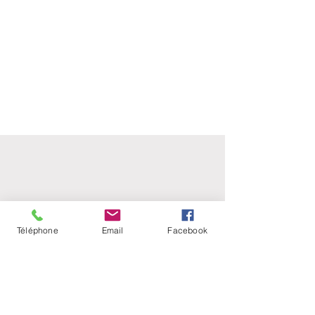
Téléphone
Email
Facebook
ATELIER PUBLIC D'ARTS
PLASTIQUES
Maison des Arts Manouchian